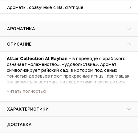
Ароматы, созвучные с Bal d'Afrique
АРОМАТИКА
ОПИСАНИЕ
Attar Collection Al Rayhan
– в переводе с арабского
означает «блаженство», «удовольствие». Аромат
символизирует райский сад, в котором под сенью
тенистых деревьев поют прекрасные птицы, приглашая
полакомиться восточными сладостями и насладиться
божественными запахами белых цветов и тропических
Читать полностью
фруктов.
Солнечный манго и терпкая горечь цедры лайма
растворяются в ванильном облаке, утопая в ароматном
ХАРАКТЕРИСТИКИ
букете из жасмина, фиалки и белой розы. А на десерт
райские гурии подают угощение из пралине, рахат-
лукума и сладкой пудры.
ДОСТАВКА
Это игривый и кокетливый аромат для любителей