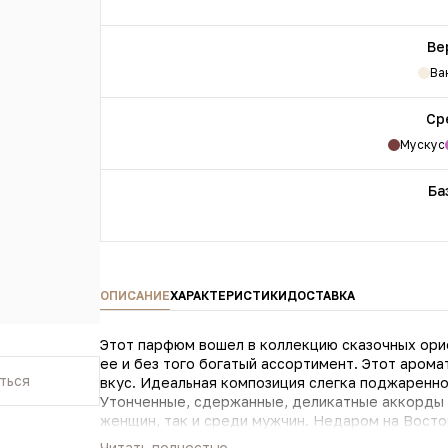
Ве
Ва
Ср
Мускус
Ба
ОПИСАНИЕ
ХАРАКТЕРИСТИКИ
ДОСТАВКА
Этот парфюм вошел в коллекцию сказочных ори
ее и без того богатый ассортимент. Этот арома
ться
вкус. Идеальная композиция слегка поджаренно
Утонченные, сдержанные, деликатные аккорды 
женщин, так и среди мужчин. Недаром на Восто
потаенной мистической сущностью. Таков харак
Читать полностью