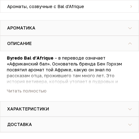
Ароматы, созвучные с Bal d'Afrique
АРОМАТИКА
ОПИСАНИЕ
Byredo Bal d’Afrique
– в переводе означает
«Африканский бал». Основатель бренда Бен Горхэм
посвятил аромат той Африке, какую он знал по
рассказам отца, прожившего там много лет. Это
история ветивера, который утопает в пудровых и
нежно-кремовых тонах.
Читать полностью
Ветивер здесь играет своими разными гранями. Плавно
окутывает цитрусово-зелёный бергамот и сладко-
ХАРАКТЕРИСТИКИ
мятный бучу. Согревает прохладный цикламен и
смешивается с пудрой фиалки. Обнимает мягкой шалью
смолистый кедр и лёгким дымом растворяется в
ДОСТАВКА
воздухе.
Это аромат для дорогой ухоженной женщины. Тёплый,