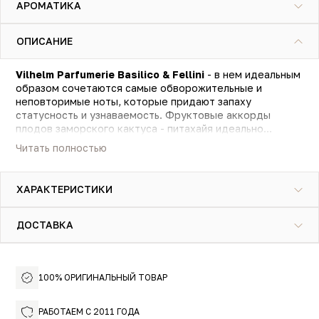
АРОМАТИКА
ОПИСАНИЕ
Vilhelm Parfumerie Basilico & Fellini
- в нем идеальным
образом сочетаются самые обворожительные и
неповторимые ноты, которые придают запаху
статусность и узнаваемость. Фруктовые аккорды
плодов заморского кактуса - питахайя идеально
сочетаются с пикантной свежестью витиеватого
Читать полностью
базилика. Интересные акценты спелого инжира
заполняют сердце парфюмерной композиции,
соседствуя с нежной, душистой фиалкой. Древесные
ХАРАКТЕРИСТИКИ
аккорды восточного ветивера в гармоничном
соединении со свежескошенной травой отвечают за
легкую дымчатость, а насыщенная нота деревенского
ДОСТАВКА
сена завершает невероятный эффект.
Обворожительные леди и солидные, презентабельные
джентльмены сочтут за честь воспользоваться
ароматом Vilhelm Parfumerie Basilico & Fellini.
100% ОРИГИНАЛЬНЫЙ ТОВАР
РАБОТАЕМ С 2011 ГОДА