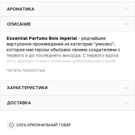
АРОМАТИКА
ОПИСАНИЕ
Essential Parfums Bois Imperial
- редчайшее
виртуозное произведение из категории "унисекс",
которое мастерски обыграно своими создателями с
первого и до последнего аккорда. С первого вдоха
этот аромат станет отличным дополнением самой
роскошной и многогранной коллекции современного
Читать полностью
эстета. Это поистине персональный "билет" в
Композиция принадлежит к фужерно-древесному
настоящее удовольствие, заключенный в стильном
семейству и придает благородной терпкости и
флаконе.
ХАРАКТЕРИСТИКИ
стойкости образу своих аристократичных владельцев.
Essential Parfums Bois Imperial - это неподражаемый
ДОСТАВКА
шарм и роскошь, с ним каждый поклонник будет тонуть
в благоухании изысканной оригинальности и
собственного индивидуального стиля.
100% ОРИГИНАЛЬНЫЙ ТОВАР