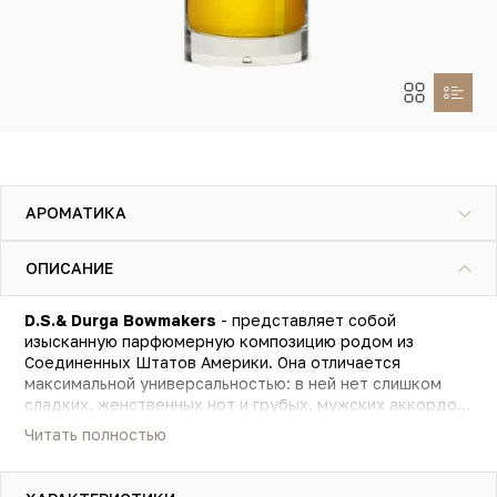
АРОМАТИКА
ОПИСАНИЕ
D.S.& Durga Bowmakers
- представляет собой
изысканную парфюмерную композицию родом из
Соединенных Штатов Америки. Она отличается
максимальной универсальностью: в ней нет слишком
сладких, женственных нот и грубых, мужских аккордов.
Именно поэтому эликсир относится к категории
Читать полностью
унисекс, и в равной мере нравится представителям
обоих полов с безупречным вкусом. Парфюмерная
композиция начинается с экзотического мотива