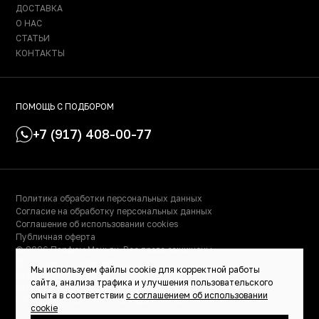
ДОСТАВКА
О НАС
СТАТЬИ
КОНТАКТЫ
ПОМОЩЬ С ПОДБОРОМ
+7 (917) 408-00-77
Политика обработки персональных данных
Согласие на обработку персональных данных
Соглашение об использовании cookies
Публичная оферта
© 2026 Парфюм Маньяк. Все права защищены.
© Сделано в Фидживеб
Мы используем файлы cookie для корректной работы
ИНН: 023000504158
сайта, анализа трафика и улучшения пользовательского
ОГРНИП: 319028000115522
опыта в соответствии
с соглашением об использовании
ИП Масалимова Светлана Рафаэльевна
cookie