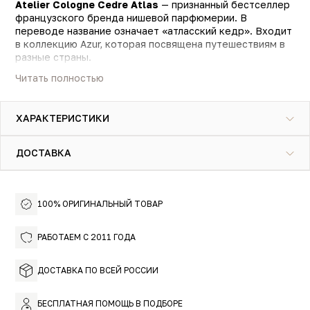
Atelier Cologne Cedre Atlas
— признанный бестселлер
французского бренда нишевой парфюмерии. В
переводе название означает «атласский кедр». Входит
в коллекцию Azur, которая посвящена путешествиям в
разные страны.
Читать полностью
Это прогулка по снежному зимнему лесу и по
солнечному лазурному побережью одновременно –
аромат дарит прохладу и расслабляет. Свежие цитрусы
ХАРАКТЕРИСТИКИ
сменяются благородным кедром и бархатным
абрикосом, переходя в чувственную амбру и
элегантный ветивер.
ДОСТАВКА
Atelier Cologne Cedre Atlas — это цитрусово-древесный
аромат для мужчин и женщин, объёмный и
многогранный. Его необычное звучание — свежее, но не
100% ОРИГИНАЛЬНЫЙ ТОВАР
прозрачное — создаёт ощущение уверенности и покоя.
Попробуйте не влюбиться в него с первого вдоха!
РАБОТАЕМ С 2011 ГОДА
ДОСТАВКА ПО ВСЕЙ РОССИИ
БЕСПЛАТНАЯ ПОМОЩЬ В ПОДБОРЕ