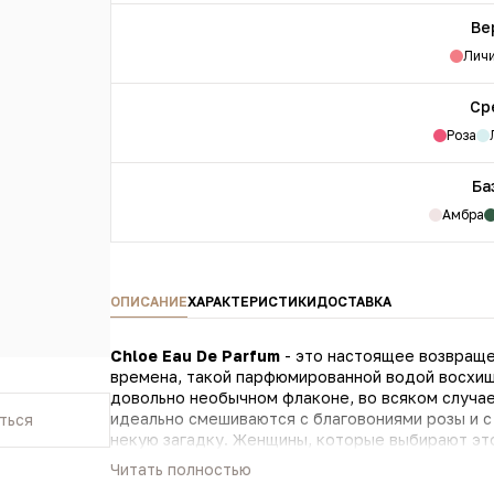
Ве
Лич
Ср
Роза
Ба
Амбра
ОПИСАНИЕ
ХАРАКТЕРИСТИКИ
ДОСТАВКА
Chloe Eau De Parfum
- это настоящее возвраще
времена, такой парфюмированной водой восхища
довольно необычном флаконе, во всяком случае, этого не ожидал н
идеально смешиваются с благовониями розы и с
ться
некую загадку. Женщины, которые выбирают эт
сексуальностью, особенной очаровательность, 
Читать полностью