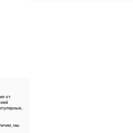
ия от
тией
опулярные,
личии, мы