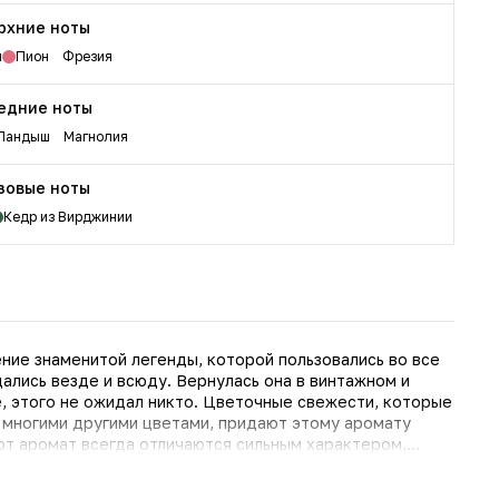
рхние ноты
и
Пион
Фрезия
едние ноты
Ландыш
Магнолия
зовые ноты
Кедр из Вирджинии
ние знаменитой легенды, которой пользовались во все
лись везде и всюду. Вернулась она в винтажном и
икто. Цветочные свежести, которые
 многими другими цветами, придают этому аромату
от аромат всегда отличаются сильным характером,
романтичностью и чувствительностью.