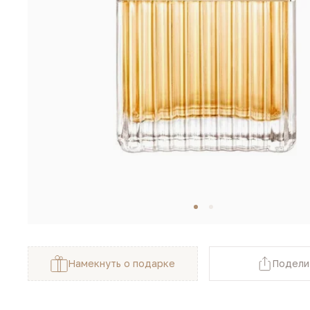
Намекнуть о подарке
Подели