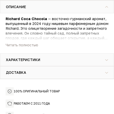
ОПИСАНИЕ
Richard Coca Chocola
— восточно-гурманский аромат,
выпущенный в 2024 году нишевым парфюмерным домом
Richard. Это олицетворение загадочности и запретного
влечения. Он словно тайный сад, полный запретных
плодов, где каждый шаг обещает открытие, а каждый
вздох скрывает историю. Зависимость и восхищение в
Читать полностью
одном флаконе. Ароматическая композиция начинает
звучание с запаха сочных листьев коки, бархатисто-
пряного какао, специевых оттенков мускатного ореха и
ХАРАКТЕРИСТИКИ
нежной сладости ванили. В сердечном аккорде
шоколад и какао дополняются пряными нотами
кардамона, ванилью и горьковатыми оттенками цедры
ДОСТАВКА
лайма. Завершает звучание парфюма Richard Coca
Chocola нежный пряный аромат цветов миндального
дерева, хвойно-дымный кедр, волнующая ваниль,
шелковистый мускус и солоновато-смолистые нюансы
100% ОРИГИНАЛЬНЫЙ ТОВАР
амброксана.
РАБОТАЕМ С 2011 ГОДА