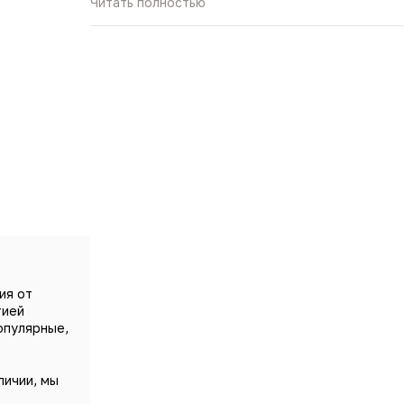
Читать полностью
Как и в классическом Fleur Narcotique, в этом
— словно в руках огромный благоухающий букет. К
цветков апельсина высокого качества, которое
древесины. В целом эта версия аромата легче и
Fleur Narcotique Blossom — очень женственный 
любимцем огромного количества женщин, а если
стоит это сделать.
ия от
тией
опулярные,
личии, мы