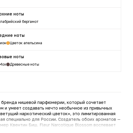
рхние ноты
лабрийский бергамот
едние ноты
ион
Цветок апельсина
зовые ноты
Мох
Древесные ноты
 бренда нишевой парфюмерии, который сочетает
м и умеет создавать нечто необычное из привычных
Цветущий наркотический цветок», это лимитированная
ая специально для России. Создатель обоих ароматов —
ер Квентин Биш. Fleur Narcotique Blossom воспевает
й Ривьеры. Это дуэт пиона и медового флёрдоранжа.