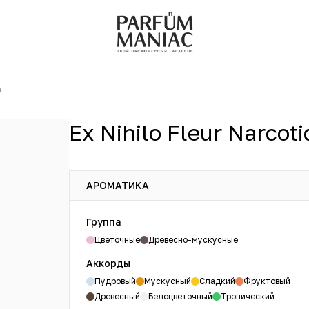
m
Ex Nihilo Fleur Narcot
АРОМАТИКА
Группа
Цветочные
Древесно-мускусные
Аккорды
Пудровый
Мускусный
Сладкий
Фруктовый
Древесный
Белоцветочный
Тропический