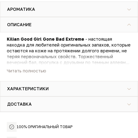
АРОМАТИКА
ОПИСАНИЕ
Kilian Good Girl Gone Bad Extreme
- настоящая
находка для любителей оригинальных запахов, которые
остаются на коже на протяжении долгого времени, не
теряя первоначальных свойств. Торжественный
вечерний бал, прогулка с друзьями по темным аллеям
или деловые обеды с заграничными партнерами -
Читать полностью
любое мероприятие станет более ярких вместе с
ароматом Kilian Good Girl Gone Bad Extreme.
ХАРАКТЕРИСТИКИ
ДОСТАВКА
100% ОРИГИНАЛЬНЫЙ ТОВАР