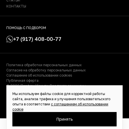
СТАТЬИ
КОНТАКТЫ
ПОМОЩЬ С ПОДБОРОМ
+7 (917) 408-00-77
Политика обработки персональных данных
Согласие на обработку персональных данных
Соглашение об использовании cookies
Публичная оферта
© 2026 Парфюм Маньяк. Все права защищены.
© Сделано в Фидживеб
Мы используем файлы cookie для корректной работы
ИНН: 023000504158
сайта, анализа трафика и улучшения пользовательского
ОГРНИП: 319028000115522
опыта в соответствии
с соглашением об использовании
ИП Масалимова Светлана Рафаэльевна
cookie
Принять