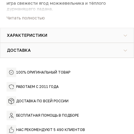
игра свежести ягод можжевельника и тёплого
дурманящего ладана.
Читать полностью
Аромат врывается громкой песней цитрусов с перцем и
разливается бодрыми ритмами можжевельника. Вечер
спускается тихой мелодией хвойных иголок под
ХАРАКТЕРИСТИКИ
медитативные разговоры ладана. Постепенно
занимается рассвет и в воздухе витает запах влажной с
ночи древесины с лёгким дымком от догоревшего
ДОСТАВКА
костра, а из-под колёс удаляющейся кибитки
Gypsy Water – это аромат свободы и приключений. Ты
поднимается облачко пыли.
волен быть собой, поступать так, как считаешь нужным,
и все дороги для тебя открыты.
100% ОРИГИНАЛЬНЫЙ ТОВАР
РАБОТАЕМ С 2011 ГОДА
ДОСТАВКА ПО ВСЕЙ РОССИИ
БЕСПЛАТНАЯ ПОМОЩЬ В ПОДБОРЕ
НАС РЕКОМЕНДУЮТ 5 490 КЛИЕНТОВ