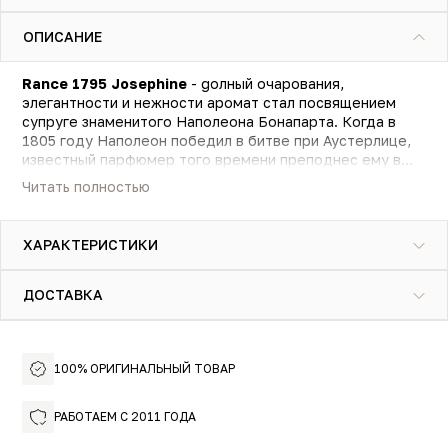
ОПИСАНИЕ
Rance 1795 Josephine
- gолный очарования,
элегантности и нежности аромат стал посвящением
супруге знаменитого Наполеона Бонапарта. Когда в
1805 году Наполеон победил в битве при Аустерлице,
известный парфюмер того времени преподнес ему в
дар парфюм Josephine. И вот, по прошествии двух
Читать полностью
столетий парфюмеры нашего времени воссоздали эти
парфюмерные композиции. Аромат духов начинается с
нот розы, украшенных нежным жасмином и
ХАРАКТЕРИСТИКИ
обрамленных страстным иланг-илангом. Чувство
торжества и счастья придают ноты гиацинта, отлично
сочетающиеся с листьями фиалки и персиком. Амбра и
ДОСТАВКА
мускус наполняют аромат легким шлейфом
загадочности и волшебства. Идеальная элегантность и
страстность парфюма заключена в женственный,
утонченный флакон с мягкими формами.
100% ОРИГИНАЛЬНЫЙ ТОВАР
РАБОТАЕМ С 2011 ГОДА