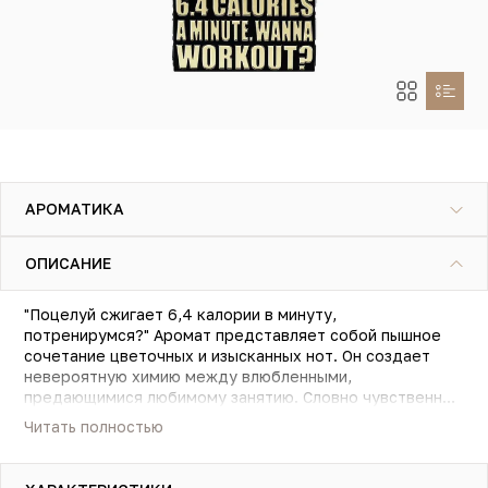
АРОМАТИКА
ОПИСАНИЕ
"Поцелуй сжигает 6,4 калории в минуту,
потренирумся?" Аромат представляет собой пышное
сочетание цветочных и изысканных нот. Он создает
невероятную химию между влюбленными,
предающимися любимому занятию. Словно чувственный
поцелуй, аромат раскрывается, заставляя вас
Читать полностью
переживать все более сильные эмоции». Килиан
Хеннесси. Вставайте с дивана (впрочем, лучше
садитесь на него) и начинайте знакомство с новым