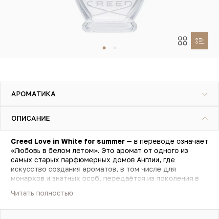
АРОМАТИКА
ОПИСАНИЕ
Creed Love in White for summer
— в переводе означает
«Любовь в белом летом». Это аромат от одного из
самых старых парфюмерных домов Англии, где
искусство создания ароматов, в том числе для
монархов и знатных особ, передаётся из поколения в
поколение. Он символизирует беззаботный летний
Читать полностью
отдых на французской Ривьере, когда в лёгких светлых
Характерная для Creed хрустящая нота зелёного
одеждах бежишь по морскому берегу и чувствуешь
яблока вместе с лимоном и бергамотом словно
себя бесконечно счастливым. Это цветочный рай в