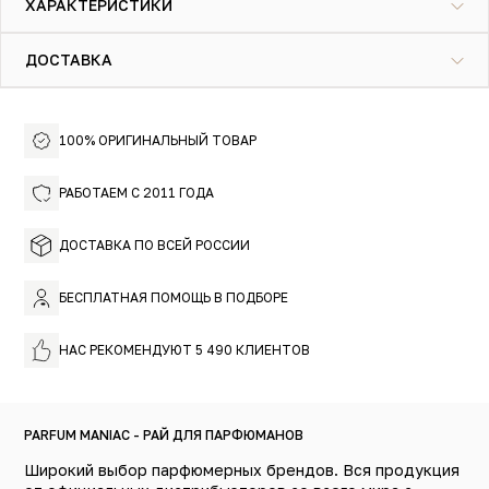
ХАРАКТЕРИСТИКИ
растворяется в большом цветочном букете из
роскошном ухоженном саду.
ванильной магнолии, болгарской розы, бархатного
ириса и пьянящего терпкого жасмина.
ДОСТАВКА
Creed Love in White for summer — женский аромат для
отдыха и отпуска. Он будет сопровождать вас в
путешествиях, а дома — напоминать о тех местах, где
100% ОРИГИНАЛЬНЫЙ ТОВАР
вы побывали, и тех эмоциях, которые вы испытали.
РАБОТАЕМ С 2011 ГОДА
ДОСТАВКА ПО ВСЕЙ РОССИИ
БЕСПЛАТНАЯ ПОМОЩЬ В ПОДБОРЕ
НАС РЕКОМЕНДУЮТ 5 490 КЛИЕНТОВ
PARFUM MANIAC - РАЙ ДЛЯ ПАРФЮМАНОВ
Широкий выбор парфюмерных брендов. Вся продукция