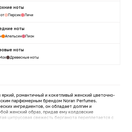
рхние ноты
мот
Персик
Личи
едние ноты
н
Апельсин
Пион
зовые ноты
Мох
Древесные ноты
 яркий, романтичный и кокетливый женский цветочно-
бским парфюмерным брендом Noran Perfumes.
еских ингредиентов, он обладает долгим и
юбой женский образ, придав ему колдовские
тая цитрусовая свежесть бергамота переплетается с
-медовым ароматом персика. Утонченная женственность
жным любопытством цветов апельсинового дерева и