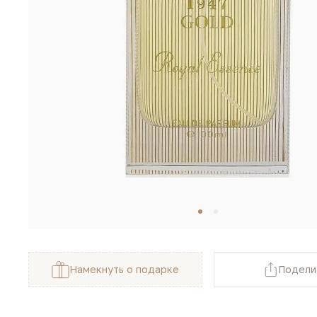
Намекнуть о подарке
Подели