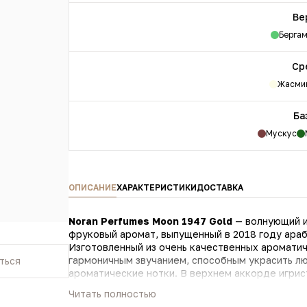
Ве
Берга
Ср
Жасми
Ба
Мускус
ОПИСАНИЕ
ХАРАКТЕРИСТИКИ
ДОСТАВКА
Noran Perfumes Moon 1947 Gold
— волнующий и
фруковый аромат, выпущенный в 2018 году ара
Изготовленный из очень качественных ароматич
гармоничным звучанием, способным украсить л
ться
ароматические нотки. В верхнем аккорде игрис
фруктовым запахом сочного личи и бархатисто
Читать полностью
жасмина в сердце композиции сочетается с не