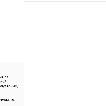
шелковисто-пряным ароматом пиона, покоясь в 
украшенного нежными лесными оттенками дубов
ия от
тией
опулярные,
личии, мы