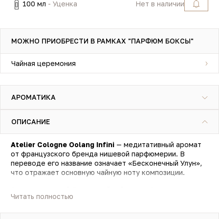
100 мл
- Уценка
Нет в наличии
МОЖНО ПРИОБРЕСТИ В РАМКАХ "ПАРФЮМ БОКСЫ"
Чайная церемония
АРОМАТИКА
ОПИСАНИЕ
Atelier Cologne Oolang Infini
— медитативный аромат
от французского бренда нишевой парфюмерии. В
переводе его название означает «Бесконечный Улун»,
что отражает основную чайную ноту композиции.
Это мистический бирюзовый чай улун с бергамотом и
Читать полностью
древесным аккордом. Сочетание свежих и чуть
горьковатых цитрусовых нот бергамота и нероли
плавно переходит в чайно-жасминовый аккорд с лёгким