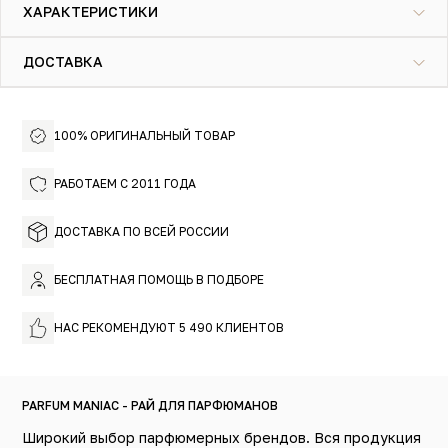
ХАРАКТЕРИСТИКИ
намёком на табачность. Смолистые древесные и
травяные ноты гармонично вплетаются в композицию,
усиливая общую атмосферу природной чистоты.
ДОСТАВКА
Atelier Cologne Oolang Infini — это древесный фужерный
аромат для мужчин и женщин. Аромат чистоты и покоя.
Он, как традиционная чайная церемония, успокаивает
сердце и гармонизирует душу. Угоститесь
100% ОРИГИНАЛЬНЫЙ ТОВАР
парфюмерным чаем!
РАБОТАЕМ С 2011 ГОДА
ДОСТАВКА ПО ВСЕЙ РОССИИ
БЕСПЛАТНАЯ ПОМОЩЬ В ПОДБОРЕ
НАС РЕКОМЕНДУЮТ 5 490 КЛИЕНТОВ
PARFUM MANIAC - РАЙ ДЛЯ ПАРФЮМАНОВ
Широкий выбор парфюмерных брендов. Вся продукция