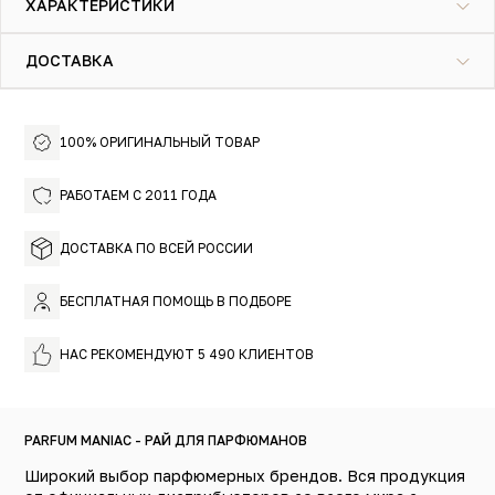
ХАРАКТЕРИСТИКИ
пылкое цветочное сердце из орхидеи, розы и вистерии,
оставляя на теле лишь тонкую вуаль из чувственной
ванили и мягкого сандала.
ДОСТАВКА
Яркий аромат для решительных натур и страстного
вечера с продолжением.
100% ОРИГИНАЛЬНЫЙ ТОВАР
РАБОТАЕМ С 2011 ГОДА
ДОСТАВКА ПО ВСЕЙ РОССИИ
БЕСПЛАТНАЯ ПОМОЩЬ В ПОДБОРЕ
НАС РЕКОМЕНДУЮТ 5 490 КЛИЕНТОВ
PARFUM MANIAC - РАЙ ДЛЯ ПАРФЮМАНОВ
Широкий выбор парфюмерных брендов. Вся продукция