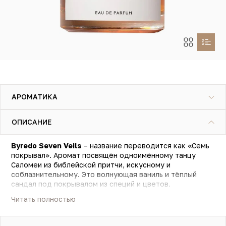
АРОМАТИКА
ОПИСАНИЕ
Byredo Seven Veils
– название переводится как «Семь
покрывал». Аромат посвящён одноимённому танцу
Саломеи из библейской притчи, искусному и
соблазнительному. Это волнующая ваниль и тёплый
сандал под покрывалом из специй и цветов.
Читать полностью
Ноты композиции сменяют друг друга, как покрывала,
падающие с плеч прекрасной Саломеи. Дерзкий старт
из семян моркови и ягод гвоздичного перца обнажает