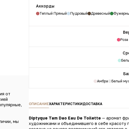
Аккорды
Теплый Пряный
Пудровый
Древесный
Фужерн
Ве
Роза
Ср
Бел
Ба
Амбра
Белый му
ия от
тией
ОПИСАНИЕ
ХАРАКТЕРИСТИКИ
ДОСТАВКА
опулярные,
Diptyque Tam Dao Eau De Toilette
— аромат фр
личии, мы
художниками и объединившего в себе красоту 
создано на основе воспоминаний его авторов о