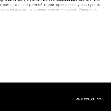
етнаме, где на огромной территории раскинулись густые
Посвящен аромат священным лесам и храмам Северного
тью и благородным деревом. Это ода тишине и
дерева, обрамленного специями и благовониями. Сандал
. Его подчеркивают камфорный мирт и яркие специи,
ым аккордом, а мягкий мускус добавляет легкости и
чный древесно-мускусный аромат для мужчин и женщин,
 минимализма и глубины. Идеален на прохладное время
койствия и сосредоточенности. Тишина теперь имеет
мом центре суеты!
МЫ В СОЦ СЕТЯХ