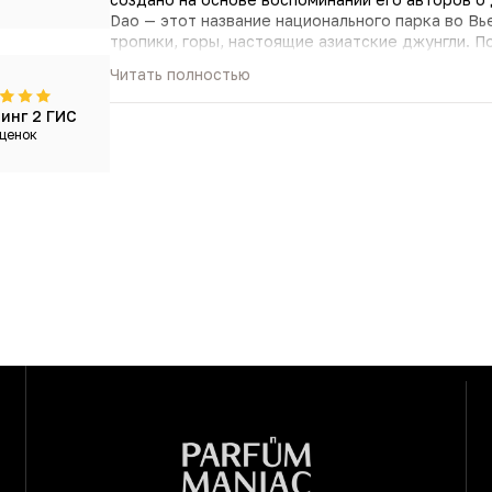
Dao — этот название национального парка во Вь
тропики, горы, настоящие азиатские джунгли. 
Вьетнама, где воздух пропитан древней мудрос
Читать полностью
созерцанию.
Это целиком и полностью история сандалового 
инг 2 ГИС
здесь сухой, древесный, благородно-спокойный
ценок
оттеняет прохладный кипарис с хвойно-смолист
теплоты.
Diptyque Tam Dao Eau De Toilette — это цвето
которые ищут внутренний покой, для любителей
года, для прогулок и отдыха. Создает ауру спо
свой аромат. Позвольте себе замедлиться в са