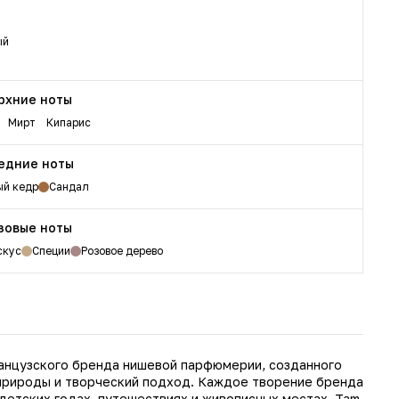
ый
рхние ноты
Мирт
Кипарис
едние ноты
ый кедр
Сандал
зовые ноты
скус
Специи
Розовое дерево
анцузского бренда нишевой парфюмерии, созданного
природы и творческий подход. Каждое творение бренда
 детских годах, путешествиях и живописных местах. Tam