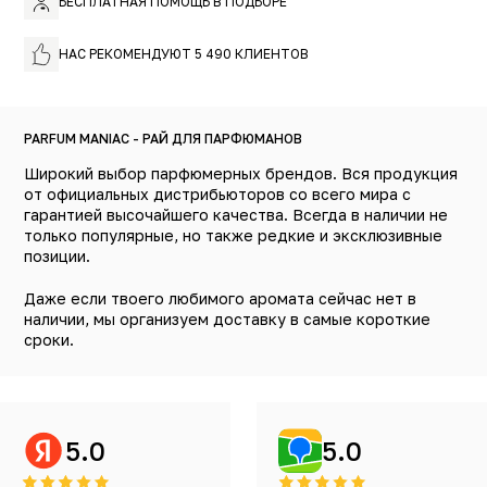
БЕСПЛАТНАЯ ПОМОЩЬ В ПОДБОРЕ
гениальном сочетании позволяет ощутить волнение и
заставит отправиться в следующий пункт назначения!
Философия аромата - это открытие во всех чертах
НАС РЕКОМЕНДУЮТ 5 490 КЛИЕНТОВ
личности и собственное принятие личного выбора.
Парфюм создан, чтобы понять - кто мы, как мы себя
чувствуем и как хотим воспринимать других. Бренд 27
87 презентовал духи без пометки для «его» или «ее»,
PARFUM MANIAC - РАЙ ДЛЯ ПАРФЮМАНОВ
поскольку авторы хотели, чтобы каждый человек
Широкий выбор парфюмерных брендов. Вся продукция
выбирал свой самый благоприятный запах без каких-
от официальных дистрибьюторов со всего мира с
либо ограничений. Каждый парфюм от бренда уникален,
гарантией высочайшего качества. Всегда в наличии не
о чем говорит дизайн упаковки. Украшения передают
только популярные, но также редкие и эксклюзивные
вдохновение, эмоции или ароматическое звучание
позиции.
эликсира внутри флакона. Сам внешний вид бутылки
выполнен в белом цвете, который никоим образом не
Даже если твоего любимого аромата сейчас нет в
дает представление о внутреннем содержании,
наличии, мы организуем доставку в самые короткие
рассеивая загадку и тайну.
сроки.
5.0
5.0