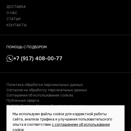
ДОСТАВКА
О НАС
СТАТЬИ
КОНТАКТЫ
ПОМОЩЬ С ПОДБОРОМ
+7 (917) 408-00-77
Политика обработки персональных данных
Согласие на обработку персональных данных
Соглашение об использовании cookies
Публичная оферта
© 2026 Парфюм Маньяк. Все права защищены.
© Сделано в Фидживеб
Мы используем файлы cookie для корректной работы
ИНН: 023000504158
сайта, анализа трафика и улучшения пользовательского
ОГРНИП: 319028000115522
опыта в соответствии
с соглашением об использовании
ИП Масалимова Светлана Рафаэльевна
cookie