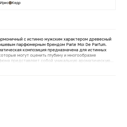
Ирис
Кедр
гармоничный с истинно мужским характером древесный
нишевым парфюмерным брендом Parle Moi De Parfum.
атическая композиция предназначена для истинных
оторые могут оценить глубину и многообразие
я чему парфюм обретает невероятно глубокий дымно-
ентами запах могучего кедра. Пряно-пудровые ноты
а, предает звучанию парфюма особую элегантность и