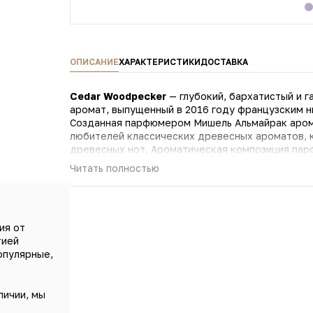
ОПИСАНИЕ
ХАРАКТЕРИСТИКИ
ДОСТАВКА
Cedar Woodpecker
— глубокий, бархатистый и 
аромат, выпущенный в 2016 году французским 
Созданная парфюмером Мишель Альмайрак аром
любителей классических древесных ароматов, к
древесных нот. Ароматическая композиция парфюма представляет собой уникальную ароматическую
смесь различных кедровых эссенций, благодар
Читать полностью
хвойный, с легкими горьковато-сливочными акц
ириса, переплетаясь с запахом древесины кедр
неповторимый стиль.
ия от
тией
опулярные,
личии, мы