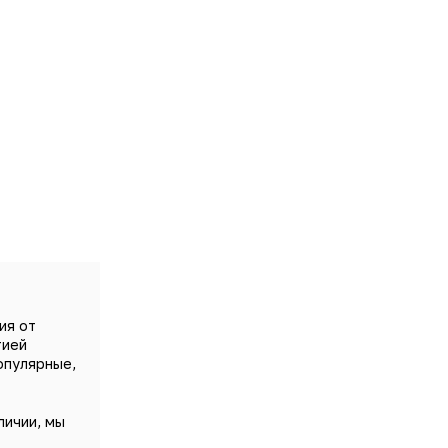
ия от
тией
опулярные,
личии, мы