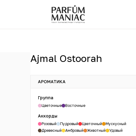
Ajmal Ostoorah
АРОМАТИКА
Группа
Цветочные
Восточные
Аккорды
Розовый
Пудровый
Цветочный
Мускусный
Древесный
Амбровый
Животный
Удовый