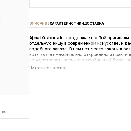
ОПИСАНИЕ
ХАРАКТЕРИСТИКИ
ДОСТАВКА
Ajmal Ostoorah
- продолжает собой оригиналь
отдельную нишу в современном искусстве, и д
подобного запаха. В нем нет места лаконичност
ноты звучат максимально откровенно и практиче
прочувствовать весь непревзойденный букет ориентальных аккордов
перетянутый контрастной атласной лентой, чащ
Читать полностью
прекрасные дамы с легкостью обнаружат в нем т
чувственным сердцем. Пирамидка Ajmal Ostoorah построена на комбинациях цветочных акцентов,
преобладающих в вершине и сердце композиции
провожает нас на бескрайнюю розовую поляну, г
витают чарующие оттенки мистического восточ
ться