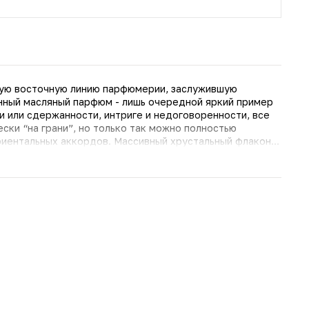
ную восточную линию парфюмерии, заслужившую
анный масляный парфюм - лишь очередной яркий пример
и или сдержанности, интриге и недоговоренности, все
ски “на грани”, но только так можно полностью
. Массивный хрустальный флакон,
е выбирают в свою коллекцию именно мужчины, хотя и
е черты, что зазвучат в унисон с их мелодичным
. Открываясь шелковой пряностью цветов, аромат
де разносятся низкие мускусные вибрации, а в воздухе
ного уда.