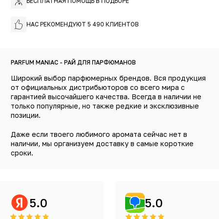
БЕСПЛАТНАЯ ПОМОЩЬ В ПОДБОРЕ
стильный флакон. Получился легкий летний аромат
Hermes Un Jardin Sur Le Toit, ненавязчивый и красивый,
который дарит жизнерадостное настроение и прилив
НАС РЕКОМЕНДУЮТ 5 490 КЛИЕНТОВ
сил. Стильную и необычную композицию оценят и
женщины, и мужчины.
PARFUM MANIAC - РАЙ ДЛЯ ПАРФЮМАНОВ
Широкий выбор парфюмерных брендов. Вся продукция
от официальных дистрибьюторов со всего мира с
гарантией высочайшего качества. Всегда в наличии не
только популярные, но также редкие и эксклюзивные
позиции.
Даже если твоего любимого аромата сейчас нет в
наличии, мы организуем доставку в самые короткие
сроки.
5.0
5.0