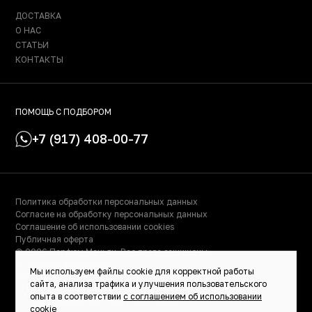
ДОСТАВКА
О НАС
СТАТЬИ
КОНТАКТЫ
ПОМОЩЬ С ПОДБОРОМ
+7 (917) 408-00-77
Политика обработки персональных данных
Согласие на обработку персональных данных
Соглашение об использовании cookies
Публичная оферта
© 2026 Парфюм Маньяк. Все права защищены.
© Сделано в Фидживеб
Мы используем файлы cookie для корректной работы
ИНН: 023000504158
сайта, анализа трафика и улучшения пользовательского
ОГРНИП: 319028000115522
опыта в соответствии
с соглашением об использовании
ИП Масалимова Светлана Рафаэльевна
cookie