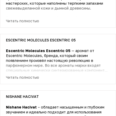
мастерских, которые наполнены терпкими запахами
свежевыделанной кожи и дымной древесины.
Парфюмерная композиция богата глубокими и
Читать полностью
насыщенными тонами. Кожаные аккорды сплелись с
пряными нотами шафрана и тмина, укутались в тёплые
древесно-хвойные и смолисто-удовые оттенки.
ESCENTRIC MOLECULES ESCENTRIC 05
Cuirs — это благородный и стильный аромат для мужчин
и женщин. Харизматичный и притягательный, он всегда
Escentric Molecules Escentric 05
— аромат от
выделяет своего владельца из толпы.
Escentric Molecules, бренда, который своим
появлением произвёл настоящую революцию в
парфюмерном мире. Во все ароматы марки входят
специальные химически синтезированные компоненты,
аналоги натуральных, которые придают необычное
Читать полностью
звучание, не похожее ни на какой другой парфюм.
Escentric 05 посвящён прогулке по Средиземноморью.
Это цитрусы и пряности, жара и прохлада с хвойным
оттенком уходящих ввысь сосен. Основа композиции —
NISHANE HACIVAT
та же, что и в чистой Molecule 05, молекула Кашмеран,
которая объединяет в себе целую гамму отенков:
Nishane Hacivat
– обладает насыщенным и глубоким
древесный, мускусный, хвойный и немного
звучанием и идеально подходит для использования
сладковатый. Но в Escentric 05 добавлены ноты,