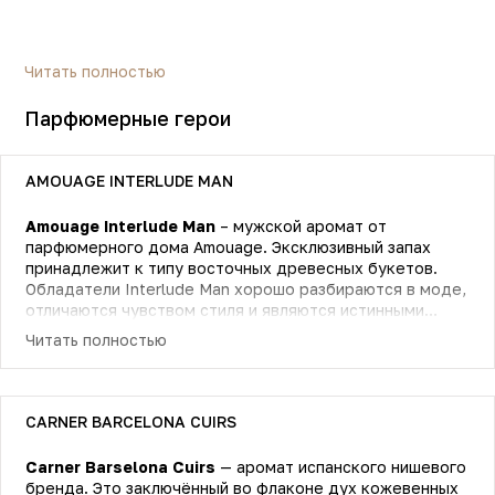
Читать полностью
Парфюмерные герои
AMOUAGE INTERLUDE MAN
Amouage Interlude Man
– мужской аромат от
парфюмерного дома Amouage. Эксклюзивный запах
принадлежит к типу восточных древесных букетов.
Обладатели Interlude Man хорошо разбираются в моде,
отличаются чувством стиля и являются истинными
ценителями прекрасного во всех жизненных
Читать полностью
проявлениях. Аромат заключен в темно-синюю
бутылочку, которую венчает золотистая крышечка-
корона. В центре флакона сверкает эмблема бренда,
напоминающая яркое солнце. Внешняя упаковка духов
CARNER BARCELONA CUIRS
выполнена в виде пестрой коробочки, украшенной
разноцветными пятнами.
Carner Barselona Cuirs
— аромат испанского нишевого
бренда. Это заключённый во флаконе дух кожевенных