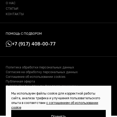
О НАС
СТАТЬИ
КОНТАКТЫ
ПОМОЩЬ С ПОДБОРОМ
+7 (917) 408-00-77
Политика обработки персональных данных
Согласие на обработку персональных данных
Соглашение об использовании cookies
Публичная оферта
© 2026 Парфюм Маньяк. Все права защищены.
© Сделано в Фидживеб
Мы используем файлы cookie для корректной работы
ИНН: 023000504158
сайта, анализа трафика и улучшения пользовательского
ОГРНИП: 319028000115522
опыта в соответствии
с соглашением об использовании
ИП Масалимова Светлана Рафаэльевна
cookie
Принять