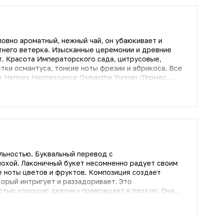
мность табака, он постепенно растворяется и
ливочного сандал, передавая манящие запахи
ловно ароматный, нежный чай, он убаюкивает и
ряный аромат для мужчин и женщин, который обращает
тнего ветерка. Изысканные церемонии и древние
Идеален осенью и зимой, когда хочется душевности и
. Красота Императорского сада, цитрусовые,
тся громким и ярким, но, усаживаясь на коже,
ки османтуса, тонкие ноты фрезии и абрикоса. Все
ом, его хочется вдыхать и наслаждаться.
е Hermes Hermessence Osmanthe Yunnan (Гермес.
екция ароматов содержит экзотические аккорды и
 нотки Hermessence Osmanthe Yunnan: чай и
относятся к ноткам сердца. Базовые ноты: абрикос и
льностью. Буквальный перевод с
адует своим
е ноты цветов и фруктов. Композиция создает
торый интригует и раззадоривает. Это
стью хорошую девочку превращает в плохую. Она
ключений, страсти и эмоциональности.