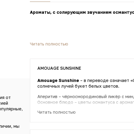
Ароматы, с солирующим звучанием османту
Читать полностью
AMOUAGE SUNSHINE
Amouage Sunshine
– в переводе означает «
солнечных лучей букет белых цветов.
Аперитив – чёрносмородиновый ликёр с мин
ия от
Основное блюдо – цветы османтуса с аромат
тией
Магнолия и жасмин утопают в ванильном обл
опулярные,
Читать полностью
Аромат на любую погоду и время года. Лето
осенью напомнит о солнце, зимой согреет в
личии, мы
мечты.