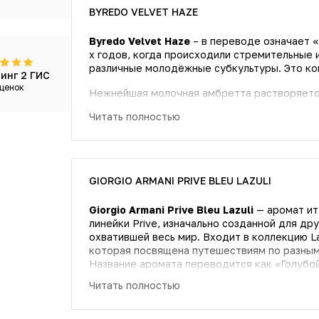
BYREDO VELVET HAZE
Byredo Velvet Haze
– в переводе означает 
х годов, когда происходили стремительные 
различные молодёжные субкультуры. Это ко
инг 2 ГИС
ценок
Нежнейшая молочная амбретта растворяется
Листья пачули меняют направление аромата
Читать полностью
характер. Чувства обостряются, и воздух н
и настойчивого мускуса.
Velvet Haze – это аромат отпуска, жаркого 
прохладными вечерами.
GIORGIO ARMANI PRIVE BLEU LAZULI
Giorgio Armani Prive Bleu Lazuli
— аромат ит
линейки Prive, изначально созданной для др
охватившей весь мир. Входит в коллекцию La 
которая посвящена путешествиям по разным
Название аромата переводится как «Голубой лазурит». Посвящен он Индии — стране контрастов,
противоречий и мистики, где синий цвет сч
Читать полностью
и силу. Это цвет моря и самой жизни.
Это густой крепкий табак с фруктами и спец
терпких табачных листьев и кардамона с ле