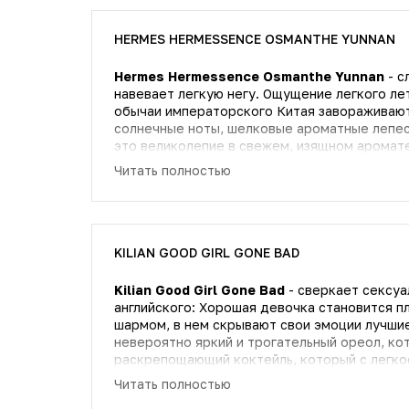
абрикосовым ароматом смягчают тягучую ды
успокаивается в аккордах меда, ванили и с
HERMES HERMESSENCE OSMANTHE YUNNAN
индийских пряностей.
Hermes Hermessence Osmanthe Yunnan
- с
Armani Prive Bleu Lazuli — это восточный п
навевает легкую негу. Ощущение легкого ле
на себя внимание и заставляет обернуться. 
обычаи императорского Китая завораживают
тепла. Сложный и самобытный, поначалу каже
солнечные ноты, шелковые ароматные лепест
становится необычным и стильным аксессуар
это великолепие в свежем, изящном аромат
Почувствуйте его магическую силу!
Гермессенс. Османтус. Юньнань). Цветочно-фруктовый парфюм выпущен в 2005 году, относится к
Читать полностью
парфюмерии унисекс. Завораживающая колл
необычные сочетания компонентов. Верхние
корсиканский апельсин. Фрезия и османтус 
кожа.
KILIAN GOOD GIRL GONE BAD
Kilian Good Girl Gone Bad
- сверкает сексуа
английского: Хорошая девочка становится плохой. Лаконичный букет несомненно р
шармом, в нем скрывают свои эмоции лучши
невероятно яркий и трогательный ореол, ко
раскрепощающий коктейль, который с легко
начинает желать удивительных интимных при
Читать полностью