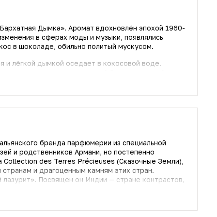
«Бархатная Дымка». Аромат вдохновлён эпохой 1960-
изменения в сферах моды и музыки, появлялись
кос в шоколаде, обильно политый мускусом.
 и лёгкой дымкой оседает в кокосовой воде.
, придают ему сладко-травяной бальзамический
аполняется запахами свежесваренного густого какао
лета и романтических свиданий в уютной беседке
альянского бренда парфюмерии из специальной
узей и родственников Армани, но постепенно
Collection des Terres Précieuses (Сказочные Земли),
 странам и драгоценным камням этих стран.
итается священным и символизирует мужественность
иями. Начинается композиция ярко и экспрессивно: с
гким аккордом чая мате. Цветки османтуса с нежным