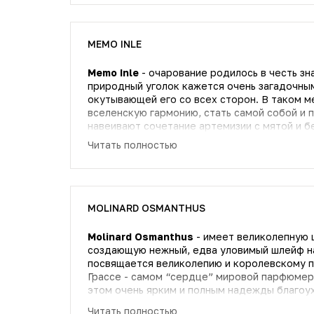
MEMO INLE
Memo Inle
- очарование родилось в честь зн
природный уголок кажется очень загадочны
окутывающей его со всех сторон. В таком м
вселенскую гармонию, стать самой собой и позабыть обо в
навеивают сочетание артемизии с мятой и 
османтуса с чаем мате. Именно вокруг этих
Читать полностью
парфюмерии компонентов и будет разворачи
обладательница аромата почувствует в виде
ощущение спокойствия и комфорта обеспечи
благородного кедра, открывающее конечные ноты композиции
идеальным спутником для страстных и женс
MOLINARD OSMANTHUS
любящих отдавать себя во власть самых см
Molinard Osmanthus
- имеет великолепную 
создающую нежный, едва уловимый шлейф на
посвящается великолепию и королевскому п
Грассе - самом “сердце” мировой парфюмер
этом очень ярким и полным надежды благоух
“цветком восходящего солнца”.
Читать полностью