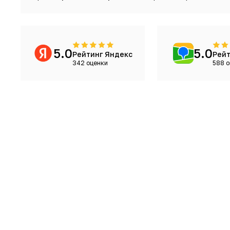
5.0
5.0
Рейтинг Яндекс
Рейт
342 оценки
588 о