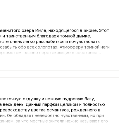
аменитого озера Имле, находящегося в Бирме. Этот
м и таинственным благодаря томной дымке,
есте очень легко расслабиться и почувствовать
сех хлопотах. Атмосферу томной неги
бергамотом, плавно перетекающие в сочетание
 двух натуральных и редко используемых в
ваться основное действие, которое счастливая
 магнетических флюидов. Ни с чем не сравнимое
т сплетение томного ириса, чувственного мускуса и
. Аромат Memo Inle станет
твенных представительниц прекрасного пола,
елых ощущений.
цветочную отдушку и нежную пудровую базу,
 весь день. Данный парфюм целиком и полностью
ревосходству цветка османтуса, рожденного в
ии. Он обладает невероятно чувственным, но при
анием, за что местные жители нежно называют его