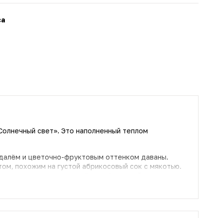
са
Солнечный свет». Это наполненный теплом
далём и цветочно-фруктовым оттенком даваны.
ом, похожим на густой абрикосовый сок с мякотью.
аке и растворяются в табачно-бумажной дымке.
м он усилит атмосферу отдыха и тепла, дождливой
оспоминаниями, а весной – разбудит самые сладкие