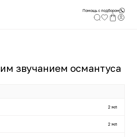
Помощь с подбором
им звучанием османтуса
2 мл
2 мл