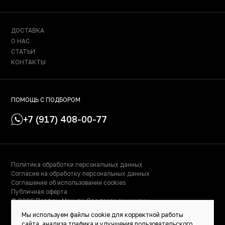
ДОСТАВКА
О НАС
СТАТЬИ
КОНТАКТЫ
ПОМОЩЬ С ПОДБОРОМ
+7 (917) 408-00-77
Политика обработки персональных данных
Согласие на обработку персональных данных
Соглашение об использовании cookies
Публичная оферта
© 2026 Парфюм Маньяк. Все права защищены.
© Сделано в Фидживеб
Мы используем файлы cookie для корректной работы
ИНН: 023000504158
сайта, анализа трафика и улучшения пользовательского