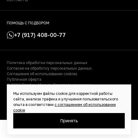
ПОМОЩЬ С ПОДБОРОМ
+7 (917) 408-00-77
Политика обработки персональных данных
Согласие на обработку персональных данных
Соглашение об использовании cookies
Публичная оферта
© 2026 Парфюм Маньяк. Все права защищены.
© Сделано в Фидживеб
Мы используем файлы cookie для корректной работы
ИНН: 023000504158
сайта, анализа трафика и улучшения пользовательского
ОГРНИП: 319028000115522
опыта в соответствии
с соглашением об использовании
ИП Масалимова Светлана Рафаэльевна
cookie
Принять