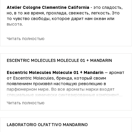
Atelier Cologne Clementine California
- это сладость,
но, в то же время, прохлада, свежесть, легкость. Это
то чувство свободы, которое дарит нам океан или
высота.
Парфюм создает вокруг своего избранника мягкую,
Читать полностью
ненавязчивую ауру, которая поражает своим
изяществом и красотой. Основа всего аромата -
клементин (гибрид мандарина и апельсина). Именно
вокруг него выстраиваются его поклонники - легкий,
ESCENTRIC MOLECULES MOLECULE 01 + MANDARIN
теплый с праздничными цитрусовыми нотками
мандарин и приятный хвойный можжевельник. В сердце
Escentric Molecules Molecule 01 + Mandarin
— аромат
композиции к ним неспеша присоединяется пряный,
от Escentric Molecules, бренда, который своим
гармоничный базилик в нежном сочетании с ароматным,
появлением произвёл настоящую революцию в
травяным звездчатым анисом. Романтичность
парфюмерном мире. Во все ароматы марки входят
композиции разбавляет внезапный приход дерзкой
специальные химически синтезированные компоненты,
нотки перца. В завершении Clementine California дарит
аналоги натуральных, которые придают необычное
чувственный, притягательный коктейль из хвойного,
Читать полностью
звучание, не похожее ни на какой другой парфюм.
древесного кипариса, бальзамически сладкого сандала
Molecule 01 + Mandarin — это новая интерпретация
и легкого акцента сухого, терпкого, с землистыми
знаменитой Molecule 01. Это концентрированный
нотками ветивера.
цитрусовый фреш с кубиками льда, разбавленный
LABORATORIO OLFATTIVO MANDARINO
холодный водой. Как и в классический Molecule 01 в