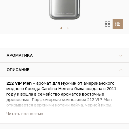
АРОМАТИКА
ОПИСАНИЕ
212 VIP Men
– аромат для мужчин от американского
модного бренда Carolina Herrera была создана в 2011
году и вошла в семейство ароматов восточные
древесные. Парфюмерная композиция 212 VIP Men
открывается верхними нотами лайма, черной икры,
перца, имбиря и маракуйи. Ноты сердца окутывают
Читать полностью
неповторимым сочетанием ароматов пикантных специй,
чистой водки, крепкого джина и голубой мяты.
Продлевают элегантность композиции глубокие