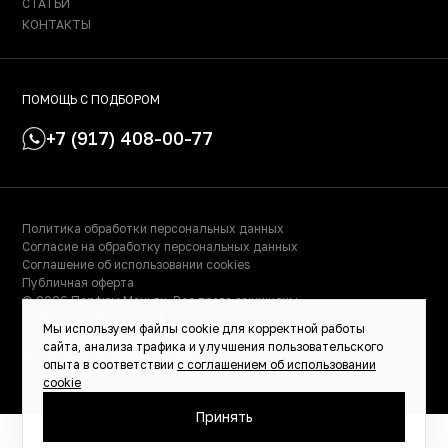
СТАТЬИ
КОНТАКТЫ
ПОМОЩЬ С ПОДБОРОМ
+7 (917) 408-00-77
Политика обработки персональных данных
Согласие на обработку персональных данных
Соглашение об использовании cookies
Публичная оферта
© 2026 Парфюм Маньяк. Все права защищены.
© Сделано в Фидживеб
Мы используем файлы cookie для корректной работы
ИНН: 023000504158
сайта, анализа трафика и улучшения пользовательского
ОГРНИП: 319028000115522
опыта в соответствии
с соглашением об использовании
ИП Масалимова Светлана Рафаэльевна
cookie
Принять