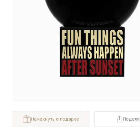
Намекнуть о подарке
Подели