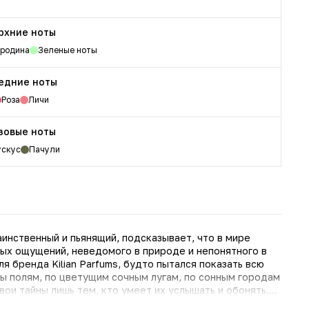
рхние ноты
ородина
Зеленые ноты
едние ноты
Роза
Личи
зовые ноты
скус
Пачули
 таинственный и пьянящий, подсказывает, что в мире
нных ощущений, неведомого в природе и непонятного в
 бренда Kilian Parfums, будто пытался показать всю
ы полям, по цветущим сочным лугам, по сонным городам
ои тайны лишь тем, кто умеет их услышать и обонять.
и. Он по праву отнесен к категориям фруктовых и