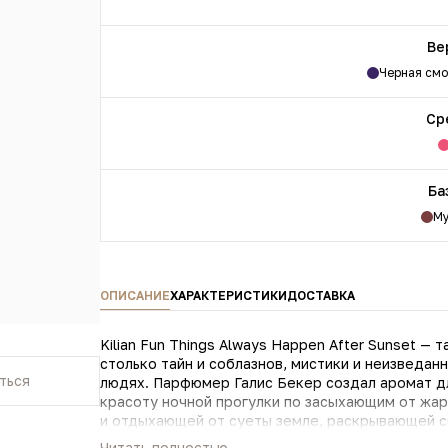
Ве
Черная см
Ср
Ба
Му
ОПИСАНИЕ
ХАРАКТЕРИСТИКИ
ДОСТАВКА
Kilian Fun Things Always Happen After Sunset —
столько тайн и соблазнов, мистики и неизведа
ться
людях. Парфюмер Галис Бекер создал аромат для
красоту ночной прогулки по засыхающим от жар
и отдыхающей от суеты земле, раскрывающей св
Парфюм был презентован в 2019 году во Франци
Читать полностью