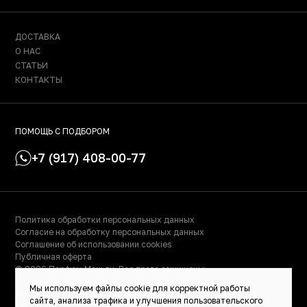
ДОСТАВКА
О НАС
СТАТЬИ
КОНТАКТЫ
ПОМОЩЬ С ПОДБОРОМ
+7 (917) 408-00-77
Политика обработки персональных данных
Согласие на обработку персональных данных
Соглашение об использовании cookies
Публичная оферта
© 2026 Парфюм Маньяк. Все права защищены.
© Сделано в Фидживеб
Мы используем файлы cookie для корректной работы
ИНН: 023000504158
сайта, анализа трафика и улучшения пользовательского
ОГРНИП: 319028000115522