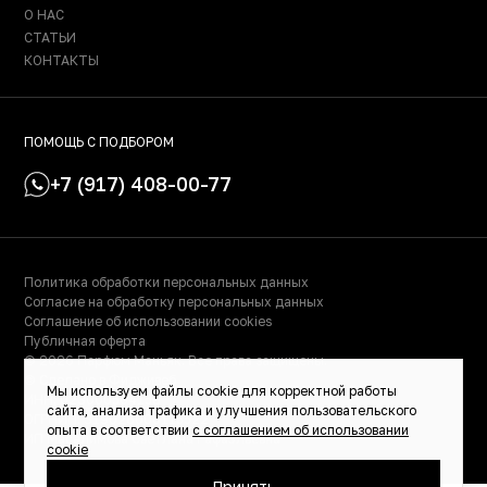
О НАС
СТАТЬИ
КОНТАКТЫ
ПОМОЩЬ С ПОДБОРОМ
+7 (917) 408-00-77
Политика обработки персональных данных
Согласие на обработку персональных данных
Соглашение об использовании cookies
Публичная оферта
© 2026 Парфюм Маньяк. Все права защищены.
© Сделано в Фидживеб
Мы используем файлы cookie для корректной работы
ИНН: 023000504158
сайта, анализа трафика и улучшения пользовательского
ОГРНИП: 319028000115522
опыта в соответствии
с соглашением об использовании
ИП Масалимова Светлана Рафаэльевна
cookie
Принять