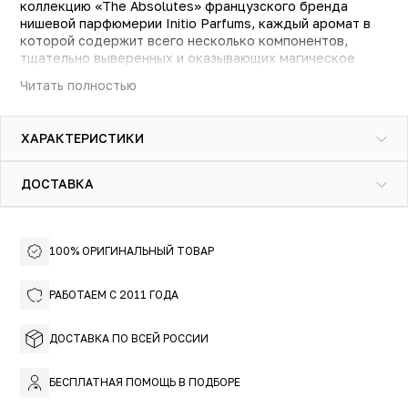
коллекцию «The Absolutes» французского бренда
нишевой парфюмерии Initio Parfums, каждый аромат в
которой содержит всего несколько компонентов,
тщательно выверенных и оказывающих магическое
воздействие на человека.
Читать полностью
Это медово-ванильная амбра в сливочном сандале и
белых цветах. Немного дымный, слегка табачный,
ХАРАКТЕРИСТИКИ
тёплый и уютный. Смолистость сандалового дерева,
томная богатая амбра и мягкий мускус гармонично
сочетаются с большим благоухающим букетом белых
ДОСТАВКА
цветов.
Initio Parfums Prives Blessed Baraka — восточный аромат
для мужчин и женщин. Мистический и загадочный,
100% ОРИГИНАЛЬНЫЙ ТОВАР
придающий его обладателю притягательную ауру. Он
яркий и очень шлейфный. Для тех, кто любит
выделяться и обращать на себя внимание.
РАБОТАЕМ С 2011 ГОДА
ДОСТАВКА ПО ВСЕЙ РОССИИ
БЕСПЛАТНАЯ ПОМОЩЬ В ПОДБОРЕ