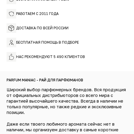
доминирующий и статусный. Идеально звучит в
прохладную погоду. Заявляет о себе на деловой
встрече и оставляет притягательный шлейф на
РАБОТАЕМ С 2011 ГОДА
романтическом вечере. Аромат вне времени для
Женщины с большой буквы. Примерьте стиль от Шанель!
ДОСТАВКА ПО ВСЕЙ РОССИИ
БЕСПЛАТНАЯ ПОМОЩЬ В ПОДБОРЕ
НАС РЕКОМЕНДУЮТ 5 490 КЛИЕНТОВ
PARFUM MANIAC - РАЙ ДЛЯ ПАРФЮМАНОВ
Широкий выбор парфюмерных брендов. Вся продукция
от официальных дистрибьюторов со всего мира с
гарантией высочайшего качества. Всегда в наличии не
только популярные, но также редкие и эксклюзивные
позиции.
Даже если твоего любимого аромата сейчас нет в
наличии, мы организуем доставку в самые короткие