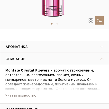
АРОМАТИКА
ОПИСАНИЕ
Montale Crystal Flowers
– аромат с гармоничным,
естественным благоуханием свежих, сочных
мандаринов, цветочных нот и белого мускуса. Он
обладает жизнерадостным, позитивным звучанием и
запоминающимся ароматом. Флакончик из алюминия
надежно защищает парфюм от вредного воздействия
Читать полностью
солнечных лучей. Парфюмерная композиция включает в
себя ноты мандарина, розы, лилии и белого мускуса.
Парфюм относится к категории ориентальных,