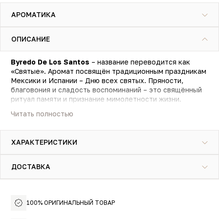
АРОМАТИКА
ОПИСАНИЕ
Byredo De Los Santos
– название переводится как
«Святые». Аромат посвящён традиционным праздникам
Мексики и Испании – Дню всех святых. Пряности,
благовония и сладость воспоминаний – это свящённый
ритуал памяти и признание мимолетности жизни.
Читать полностью
Аромат начинается с сочетания густой сладко-терпкой
сливы Мирабель и камфорного шалфея. Рассыпчатая
ирисовая пудра в сердце смягчает горечь ладанника.
ХАРАКТЕРИСТИКИ
Тёплый мускус и анималистичный амброксан в базе
сплетается с ароматом благовоний священного дерева
Palo Santo.
ДОСТАВКА
Это ностальгический аромат для уютных весенних и
осенних вечеров и встреч с близкими людьми, который
объединяет прошлое и настоящее.
100% ОРИГИНАЛЬНЫЙ ТОВАР