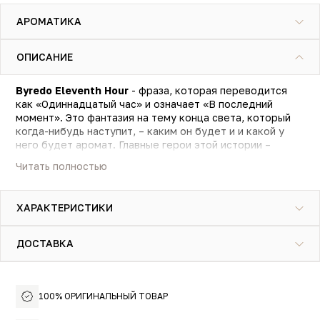
АРОМАТИКА
ОПИСАНИЕ
Byredo Eleventh Hour
- фраза, которая переводится
как «Одиннадцатый час» и означает «В последний
момент». Это фантазия на тему конца света, который
когда-нибудь наступит, – каким он будет и и какой у
него будет аромат. Главные герои этой истории –
Сычуаньский перец и инжир.
Читать полностью
Редкий вид перца Ban Timmur, который растёт только в
Непале, и яркий бергамот отражают остроту момента.
ХАРАКТЕРИСТИКИ
Пьянящее чувство опасности и адреналина создают
ром, сладко-сливочный дикий инжир и пряные семена
моркови. А орехово-карамельные бобы тонка и
ДОСТАВКА
бархатный кашмеран приносят умиротворение, покой и
надежду на спасение.
Самобытный аромат, который даст каждому что-то
своё: тепло или прохладу, тревогу или покой, взрыв
100% ОРИГИНАЛЬНЫЙ ТОВАР
эмоций или гармонию.