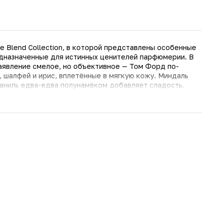
e Blend Collection, в которой представлены особенные
едназначенные для истинных ценителей парфюмерии. В
аявление смелое, но объективное — Том Форд по-
, шалфей и ирис, вплетённые в мягкую кожу. Миндаль
оединяется с кожаным аккордом, создавая
чный и запоминающийся, как и все творения бренда. В
он насыщенный пряно-шалфейный и спокойный лавандовый
озможно предугадать, каким он будет на каждой коже.