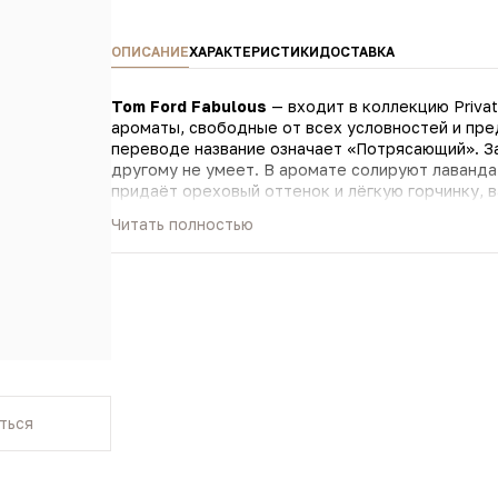
ОПИСАНИЕ
ХАРАКТЕРИСТИКИ
ДОСТАВКА
Tom Ford Fabulous
— входит в коллекцию Privat
ароматы, свободные от всех условностей и пр
переводе название означает «Потрясающий». З
другому не умеет. В аромате солируют лаванда
придаёт ореховый оттенок и лёгкую горчинку, ваниль едва-едва полунамёком добавляет сладость.
Амбра и кремовая белая древесина в шлейфе с
Читать полностью
одновременно строгую и дерзкую композицию.
Tom Ford Fabulous — это аромат-унисекс, необы
нём есть и брутальность, и уютная нежность, 
— в нём столько оттенков и полутонов, что нев
Попробуйте сами и ощутите на себе его силу.
ться