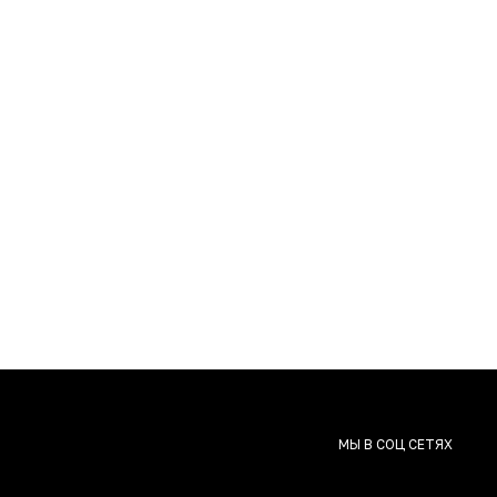
лее тёплый и специевый. Для тех, кому было слишком
е, и почувствуйте разницу!
МЫ В СОЦ СЕТЯХ