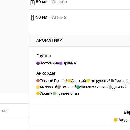
50 мл
- Флакон
50 мл
- Уценка
АРОМАТИКА
Группа
Восточные
Пряные
Аккорды
Теплый Пряный
Сладкий
Цитрусовый
Древесн
Амбровый
Кожаный
Бальзамический
Дымный
Удовый
Травянистый
ться
Ве
Манда