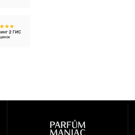
металлический, чем его основоположник, но бо
холодно в первоначальном варианте. Попробуйт
инг 2 ГИС
ценок