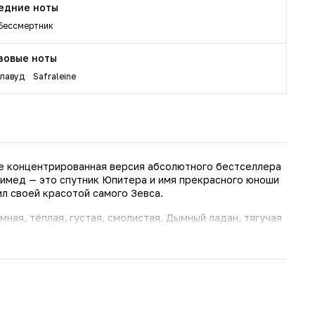
едние ноты
Бессмертник
зовые ноты
лавуд
Safraleine
е концентрированная версия абсолютного бестселлера
имед — это спутник Юпитера и имя прекрасного юноши
л своей красотой самого Зевса.
мная, тёплая, густая, смолистая. Дымный ладан, тягучая
 и многогранный бессмертник с травянистыми,
о всей композиции красной нитью проходят
 со смесью уда и пачули, кожи и шафрана. По сравнению
е холода и металла, но больше глубины, тёмной и
осточно-пряный аромат для мужчин и женщин. Чуть менее