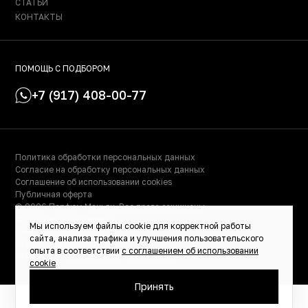
СТАТЬИ
КОНТАКТЫ
ПОМОЩЬ С ПОДБОРОМ
+7 (917) 408-00-77
Политика обработки персональных данных
Согласие на обработку персональных данных
Соглашение об использовании cookies
Публичная оферта
© 2026 Парфюм Маньяк. Все права защищены.
© Сделано в Фидживеб
Мы используем файлы cookie для корректной работы
ИНН: 023000504158
сайта, анализа трафика и улучшения пользовательского
ОГРНИП: 319028000115522
опыта в соответствии
с соглашением об использовании
ИП Масалимова Светлана Рафаэльевна
cookie
Принять