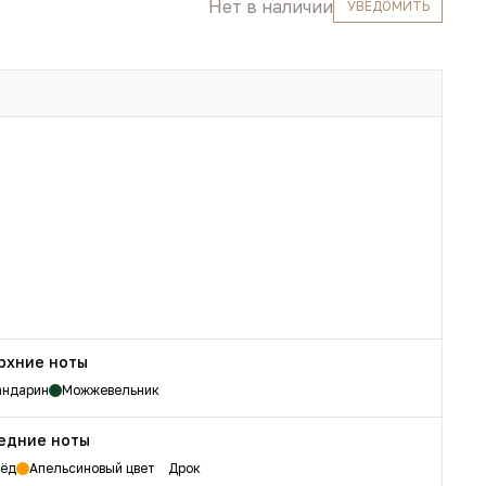
Нет в наличии
УВЕДОМИТЬ
рхние ноты
ндарин
Можжевельник
едние ноты
ёд
Апельсиновый цвет
Дрок