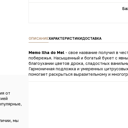
Ба
ОПИСАНИЕ
ХАРАКТЕРИСТИКИ
ДОСТАВКА
Memo Ilha do Mel
- свое название получил в че
побережья. Насыщенный и богатый букет с явными медовыми акцентами построен на экзотическом
благоухании цветов дрока, сладостных ванильн
Гармоничная подложка и умеренных цитрусовы
помогает раскрыться выразительному и многог
ия от
тией
опулярные,
личии, мы