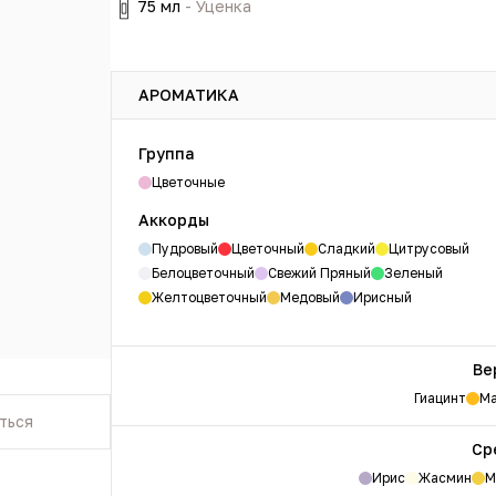
75 мл
- Уценка
АРОМАТИКА
Группа
Цветочные
Аккорды
Пудровый
Цветочный
Сладкий
Цитрусовый
Белоцветочный
Свежий Пряный
Зеленый
Желтоцветочный
Медовый
Ирисный
Ве
Гиацинт
Ма
ться
Ср
Ирис
Жасмин
М