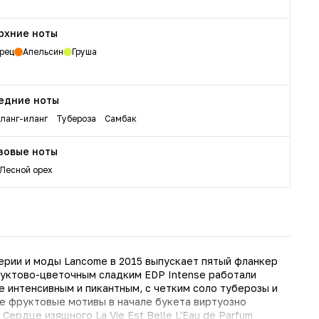
рхние ноты
рец
Апельсин
Груша
едние ноты
ланг-иланг
Тубероза
Самбак
зовые ноты
Лесной орех
рии и моды Lancome в 2015 выпускает пятый фланкер
фруктово-цветочным сладким EDP Intense работали
ее интенсивным и пикантным, с четким соло туберозы и
е фруктовые мотивы в начале букета виртуозно
ердце изящного La Vie Est Belle L'Eau de Parfum