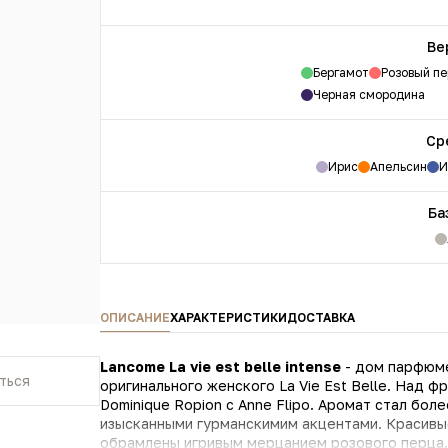
Ве
Бергамот
Розовый пе
Черная смородина
Ср
Ирис
Апельсин
И
Ба
ОПИСАНИЕ
ХАРАКТЕРИСТИКИ
ДОСТАВКА
Lancome La vie est belle intense
- дом парфюме
ться
оригинального женского La Vie Est Belle. Над 
Dominique Ropion с Anne Flipo. Аромат стал бол
изысканными гурманскимим акцентами. Красивы
обрамлены игривым мерцанием розового перца. С