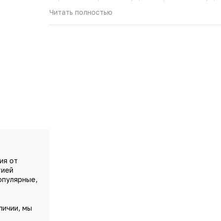
Intense – это сама нежность, женственность и
Читать полностью
интригующе контрастируют с нотой лесного оре
апельсин, черная смородина, груша, розовый пер
цвет, жасмин самбак, лесной орех.
ия от
тией
опулярные,
личии, мы