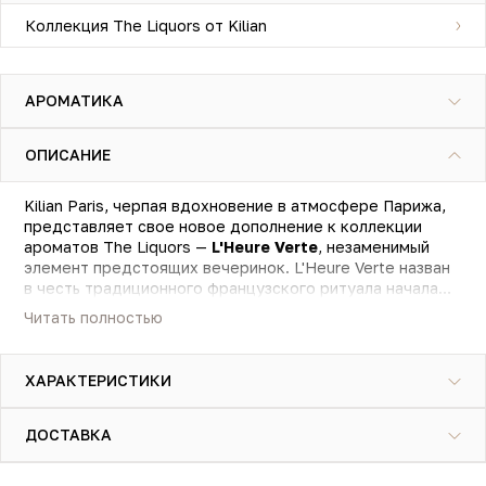
Коллекция The Liquors от Kilian
АРОМАТИКА
ОПИСАНИЕ
Kilian Paris, черпая вдохновение в атмосфере Парижа,
представляет свое новое дополнение к коллекции
ароматов The Liquors —
L'Heure Verte
, незаменимый
элемент предстоящих вечеринок. L'Heure Verte назван
в честь традиционного французского ритуала начала
вечеринок, аналогичного так называемому «Happy
Читать полностью
Hour», во время которого в былые времена абсент
подавался с небольшим количеством сахара и
медленно перемешивался специальной ложечкой.
ХАРАКТЕРИСТИКИ
Жидкость приобретала тот же нежный пастельно-
зеленый оттенок, которым окрашен эликсир парфюма
L'Heure Verte, напоминая о парижском тумане или
ДОСТАВКА
оживших полотнах Ван Гога.