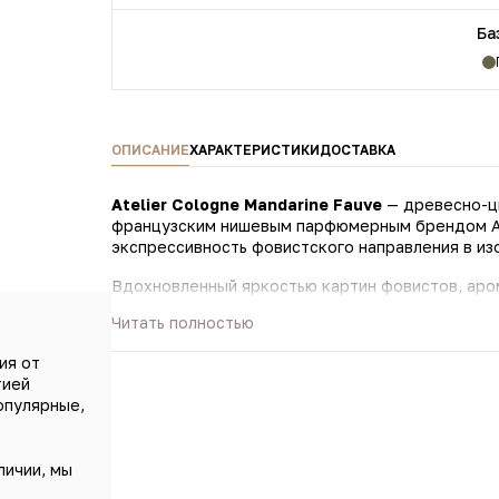
Ба
ОПИСАНИЕ
ХАРАКТЕРИСТИКИ
ДОСТАВКА
Atelier Cologne Mandarine Fauve
— древесно-ци
французским нишевым парфюмерным брендом Ate
экспрессивность фовистского направления в из
Вдохновленный яркостью картин фовистов, аром
и подлинные эмоции, приглашая беззастенчиво п
Читать полностью
В ароматической композиции терпкая свежесть
ия от
остротой имбиря, оттененной свежими смолист
тией
запахом пачули. Флакон парфюма Atelier Cologne
опулярные,
фактуру, похожую на папиллярные линии на чел
художников, которым посвящен аромат. Золоти
особый шик.
личии, мы