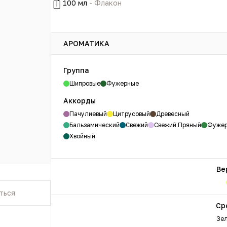
100 мл
- Флакон
АРОМАТИКА
Группа
Шипровые
Фужерные
Аккорды
Пачулиевый
Цитрусовый
Древесный
Бальзамический
Свежий
Свежий Пряный
Фуже
Хвойный
Ве
ться
Ср
Зе