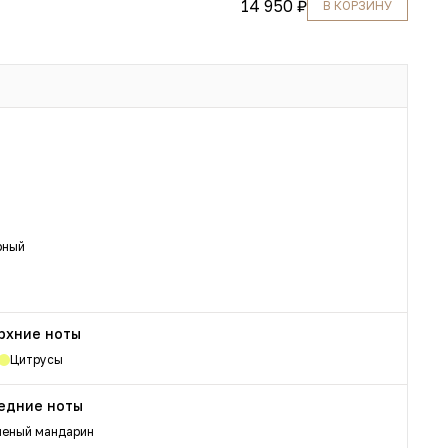
14 950 ₽
В КОРЗИНУ
рный
рхние ноты
Цитрусы
едние ноты
леный мандарин