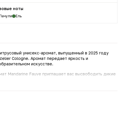
зовые ноты
Пачули
Ель
трусовый унисекс-аромат, выпущенный в 2025 году
lier Cologne. Аромат передает яркость и
образительном искусстве.
ат Mandarine Fauve приглашает вас высвободить дикие
ринять свое внутреннее «я».
 мадагаскарского мандарина сочетается с пряной
ыми нотами бальзамической пихты и землисто-пряным
 Mandarine Fauve выполнен из синего стекла и имеет
овеческих пальцах, делая отсылку к талантливым рукам
стая пластина с названием бренда придает флакону