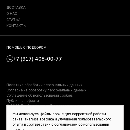
ДОСТАВКА
О НАС
СТАТЬИ
КОНТАКТЫ
ПОМОЩЬ С ПОДБОРОМ
+7 (917) 408-00-77
Политика обработки персональных данных
Согласие на обработку персональных данных
Соглашение об использовании cookies
Публичная оферта
© 2026 Парфюм Маньяк. Все права защищены.
© Сделано в Фидживеб
Мы используем файлы cookie для корректной работы
ИНН: 023000504158
сайта, анализа трафика и улучшения пользовательского
ОГРНИП: 319028000115522
опыта в соответствии
с соглашением об использовании
ИП Масалимова Светлана Рафаэльевна
cookie