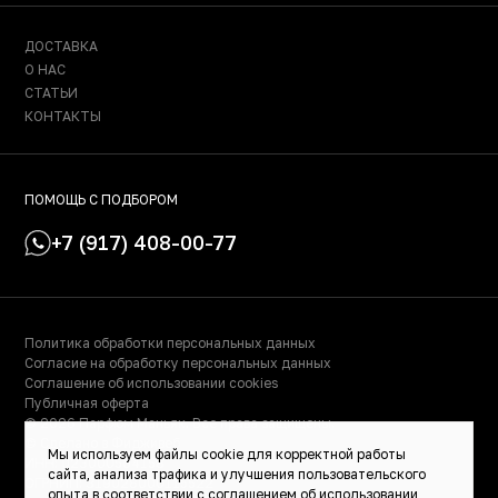
ДОСТАВКА
О НАС
СТАТЬИ
КОНТАКТЫ
ПОМОЩЬ С ПОДБОРОМ
+7 (917) 408-00-77
Политика обработки персональных данных
Согласие на обработку персональных данных
Соглашение об использовании cookies
Публичная оферта
© 2026 Парфюм Маньяк. Все права защищены.
© Сделано в Фидживеб
Мы используем файлы cookie для корректной работы
ИНН: 023000504158
сайта, анализа трафика и улучшения пользовательского
ОГРНИП: 319028000115522
опыта в соответствии
с соглашением об использовании