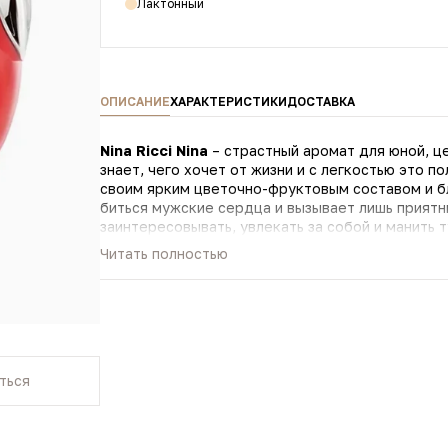
Лактонный
ОПИСАНИЕ
ХАРАКТЕРИСТИКИ
ДОСТАВКА
Nina Ricci Nina
– страстный аромат для юной, ц
знает, чего хочет от жизни и с легкостью это п
своим ярким цветочно-фруктовым составом и благоуханием. Этот аромат зас
биться мужские сердца и вызывает лишь приятн
заинтересовывать, увлекать за собой и манить 
и чувственности? Ответ прост. Это аромат Nina 
Читать полностью
которые скрываются в сердце каждого человека. Этот аромат составлен нотами лайма, лимона, п
яблока, лунного цветка, белого кедра, мускуса 
ться