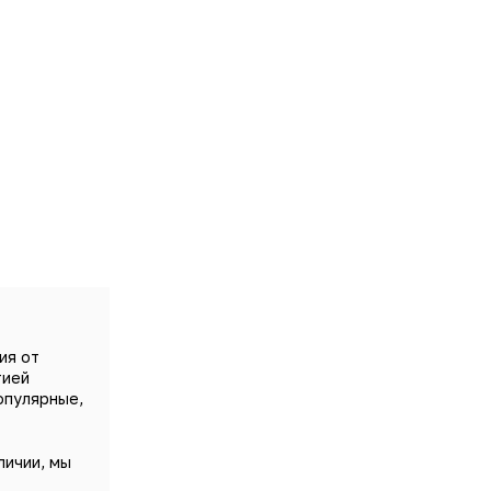
ия от
тией
опулярные,
личии, мы