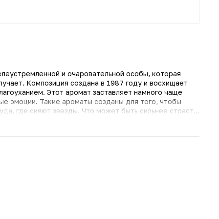
елеустремленной и очаровательной особы, которая
олучает. Композиция создана в 1987 году и восхищает
тавляет намного чаще
ые эмоции. Такие ароматы созданы для того, чтобы
туда, где сияют звезды. Что может быть сильнее страсти
Ricci Nina, который призван разбудить те эмоции,
иона,
и пралине на базе яблочного дерева.