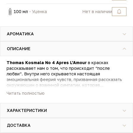
100 мл
- Уценка
Нет в наличии
АРОМАТИКА
ОПИСАНИЕ
Thomas Kosmala No 4 Apres L'Amour
в красках
рассказывает нам о том, что происходит “после
любви”. Внутри него скрывается настоящая
эмоциональная феерия чувств, призванная рассказать
окружающим о взаимной симпатии, которая
перерастает в искреннюю любовь. Романтичные
Читать полностью
мечтательные натуры по достоинству оценят
выразительную парфюмерную пирамидку
очаровательного древесно-фужерного запаха,
ХАРАКТЕРИСТИКИ
максимально деликатного и ненавязчивого по своей
натуре. Звонкая освежающая мелодия унисекс
парфюма идеально заиграет в теплое время года,
ДОСТАВКА
особенно днем.