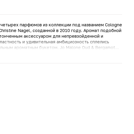
 четырех парфюмов из коллекции под названием Cologne
Nagel, созданной в 2010 году. Аромат подобной
утонченным аксессуаром для непревзойденной и
ластность и удивительная амбициозность сплелись
льным ароматным букетом. Jo Malone Oud & Bergamot
еленного аристократизма, который невероятным
ровательной сексуальности. Флакон аромата
потому чувственность и откровенная сексуальность Jo
ый высокий прямоугольный сосуд, выполненный из
драгоценную жидкость от влияния солнечных лучей.
 а поверхность бутылочки украшена лишь белоснежной
 об аромате.