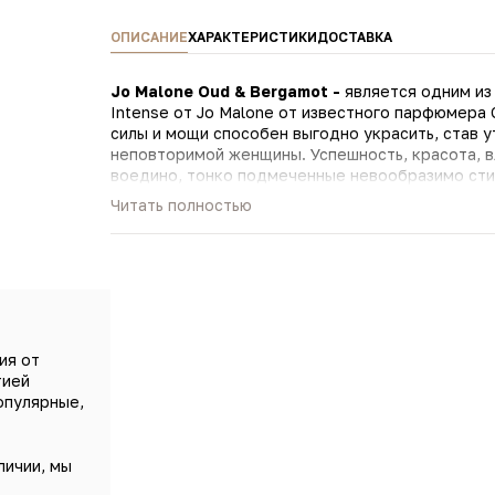
ОПИСАНИЕ
ХАРАКТЕРИСТИКИ
ДОСТАВКА
Jo Malone Oud & Bergamot -
является одним из
Intense от Jo Malone от известного парфюмера Christine 
силы и мощи способен выгодно украсить, став 
неповторимой женщины. Успешность, красота, в
воедино, тонко подмеченные невообразимо сти
переливается аккордами утонченности и опред
Читать полностью
образом создает ауру чувственной женственности и оча
должен гармонировать его трогательной сути, 
Malone Oud & Bergamot заключены в традиционн
непрозрачного стекла, надежно оберегающего 
Венчает композицию крышечка в форме купола,
этикеткой, на которой собрана вся информация
ия от
тией
опулярные,
личии, мы