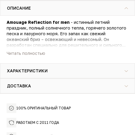
ОПИСАНИЕ
Amouage Reflection for men
- истинный летний
праздник, полный солнечного тепла, горячего золотого
песка и лазурного моря. Его запах как свежий
океанский бриз – освежающий и невесомый. Он
разработан специально для решительного и сильного
мужчины, могучего и телом и душой. Для того, кто
Читать полностью
всегда в движении, смело творит и изменяет мир
вокруг себя в лучшую сторону. При этом он знает, как
сохранить красоту и гармонию и своего внутреннего
ХАРАКТЕРИСТИКИ
мира. В этом ему способствует этот дивный аромат,
оттенки которого уносят на экзотические острова,
полные тишины и окруженные безграничным океаном.
ДОСТАВКА
100% ОРИГИНАЛЬНЫЙ ТОВАР
РАБОТАЕМ С 2011 ГОДА